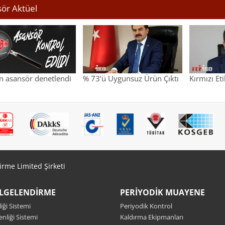
ör Aktüel
n asansör denetlendi
% 73’ü Uygunsuz Ürün Çıktı
Kırmızı Et
irme Limited Şirketi
ELGELENDIRME
PERIYODIK MUAYENE
iği Sistemi
Periyodik Kontrol
enliği Sistemi
Kaldırma Ekipmanları