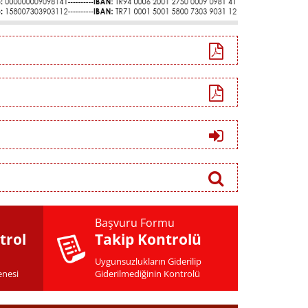
Başvuru Formu
trol
Takip Kontrolü
Uygunsuzlukların Giderilip
enesi
Giderilmediğinin Kontrolü