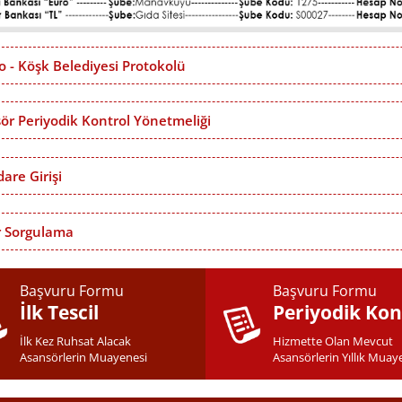
 - Köşk Belediyesi Protokolü
ör Periyodik Kontrol Yönetmeliği
İdare Girişi
 Sorgulama
Başvuru Formu
Başvuru Formu
İlk Tescil
Periyodik Kon
İlk Kez Ruhsat Alacak
Hizmette Olan Mevcut
Asansörlerin Muayenesi
Asansörlerin Yıllık Muay