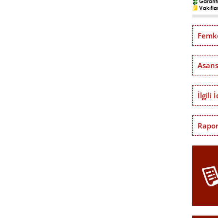
Femko
Asans
İlgili 
Rapor