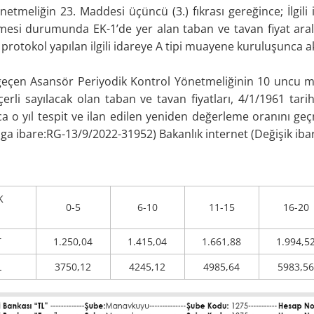
Yönetmeliğin 23. Maddesi üçüncü (3.) fıkrası gereğince; İlgil
lmesi durumunda EK-1’de yer alan taban ve tavan fiyat aralı
protokol yapılan ilgili idareye A tipi muayene kuruluşunca akt
eçen Asansör Periyodik Kontrol Yönetmeliğinin 10 uncu madde
çerli sayılacak olan taban ve tavan fiyatları, 4/1/1961 tar
a o yıl tespit ve ilan edilen yeniden değerleme oranını geç
ga ibare:RG-13/9/2022-31952) Bakanlık internet (Değişik ibar
K
0-5
6-10
11-15
16-20
T
1.250,04
1.415,04
1.661,88
1.994,5
L
3750,12
4245,12
4985,64
5983,56