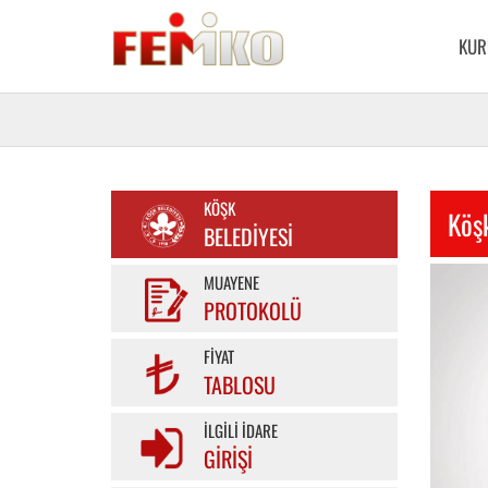
KUR
KÖŞK
Köş
BELEDIYESI
MUAYENE
PROTOKOLÜ
FIYAT
TABLOSU
İLGILI İDARE
GIRIŞI