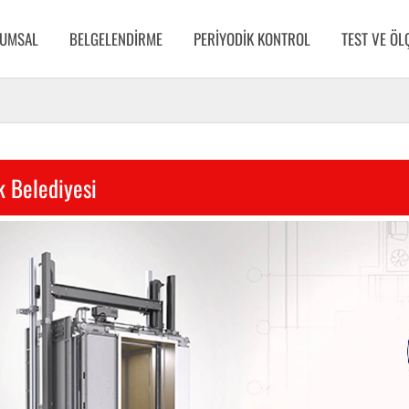
UMSAL
BELGELENDIRME
PERIYODIK KONTROL
TEST VE Ö
k Belediyesi