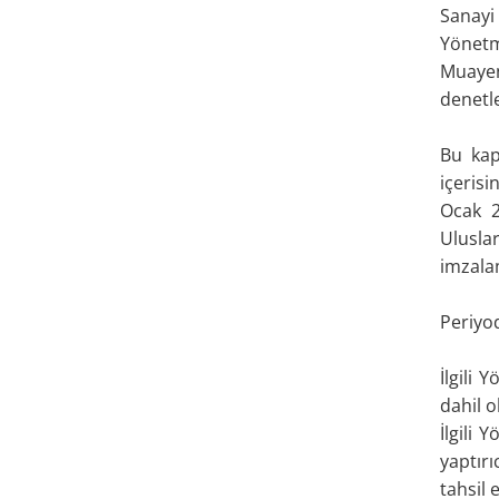
Sanayi
Yönetme
Muayen
denetl
Bu kap
içerisi
Ocak 2
Ulusla
imzalam
Periyod
İlgili 
dahil o
İlgili 
yaptır
tahsil e