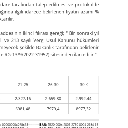
i idare tarafından talep edilmesi ve protokolde
ğında ilgili idarece belirlenen fiyatın azami %
arılır.
sinin ikinci fıkrası gereği; " Bir sonraki yıl
ihli ve 213 sayılı Vergi Usul Kanunu hükümleri
meyecek şekilde Bakanlık tarafından belirlenir
e:RG-13/9/2022-31952) sitesinden ilan edilir."
21-25
26-30
30 <
2
2.327,16
2.659,80
2.992,44
6981,48
7979,4
8977,32