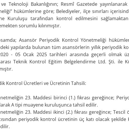
 ve Teknoloji Bakanlığının; Resmî Gazetede yayınlanarak
liği” hükümlerine göre; Belediyeler, ilçe sınırları içerisi
e Kuruluşu tarafından kontrol edilmesini sağlamaktan v
emekten sorumlu kılınmıştır.
samda; Asansör Periyodik Kontrol Yönetmeliği hükümleri ç
ndeki yapılarda bulunan tüm asansörlerin yıllık periyodik k
020 - 05 Ocak 2025 tarihleri arasında geçerli olmak 
rarası Teknik Kontrol Eğitim Belgelendirme Ltd. Şti. ile K
ıştır.
ik Kontrol Ücretleri ve Ücretinin Tahsili:
Yönetmeliğin 23. Maddesi birinci (1.) fıkrası gereğince; Pe
larak A tipi muayene kuruluşunca tahsil edilir.
Yönetmeliğin 23. Maddesi ikinci (2.) fıkrası gereğince; Tescil
ıcısından periyodik kontrol ücretinin üç katı olacak şekild
dilir.