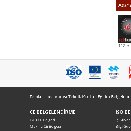
Asans
342 bi
Femko Uluslararası Teknik Kontrol Eğitim Belgelend
CE BELGELENDIRME
ISO B
LVD CE Belgesi
İş Güvenl
Makina CE Belgesi
Bilgi Güv