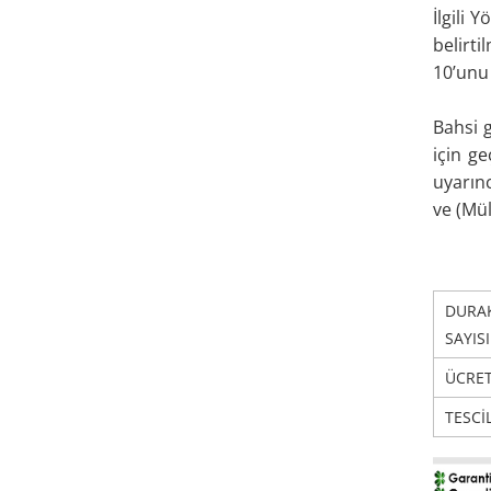
İlgili 
belirti
10’unu 
Bahsi g
için ge
uyarınc
ve (Mül
DURA
SAYISI
ÜCRE
TESCİ